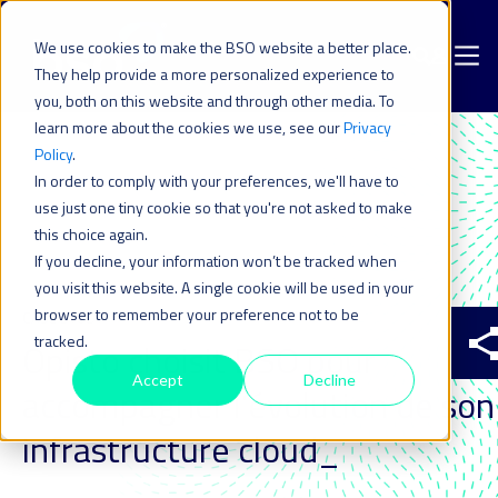
We use cookies to make the BSO website a better place.
They help provide a more personalized experience to
you, both on this website and through other media. To
learn more about the cookies we use, see our
Privacy
Policy
.
In order to comply with your preferences, we'll have to
use just one tiny cookie so that you're not asked to make
this choice again.
If you decline, your information won’t be tracked when
you visit this website. A single cookie will be used in your
browser to remember your preference not to be
CASE STUDY
tracked.
Opisto choisit BSO pour
Accept
Decline
accompagner l’évolution de son
infrastructure cloud_