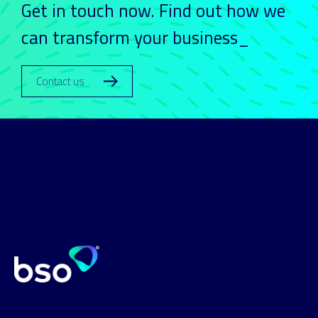
Get in touch now. Find out how we
can transform your business_
Contact us