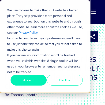
We use cookies to make the BSO website a better
place. They help provide a more personalized
experience to you, both on this website and through
other media. To learn more about the cookies we use,
see our
Privacy Policy
.
All resources
In order to comply with your preferences, we'll have
to use just one tiny cookie so that you're not asked to
make this choice again.
31 MAI 2023
| LAST UPDATED ON: 14 SEPTEMBRE 2023
8 conseils pour aider les
If you decline, your information won’t be tracked
when you visit this website. A single cookie will be
entreprises à choisir leur
used in your browser to remember your preference
not to be tracked.
fournisseur de solutions
Accept
Decline
cloud
By: Thomas Lanaute